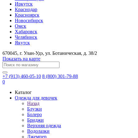
Иркутск
Краснодар
Красноярск
Новосибирск
Омск
Хабаровск
Челябинск
Якутск
670045
, г.
Улан-Удэ
, ул.
​Ботаническая, д. 38/2
Показать на карте
+7 (913) 460-05-10
8 (800) 301-79-88
0
Каталог
Одежда для девочек
Назад
Блузки
Болеро
Бриджи
Верхняя одежда
Водолазки
Джемпер