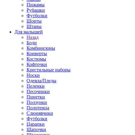
Пижамы
Рубашки
Футболки
Шорты
Штаны
Для малышей
Назад
Боди
Комбинезоны
Конверты
Костюмы
Кофточки
Крестильные наборы
Носки
Одеяла/Пледы
Пеленки
Песочники
Пинетки
Ползунки
Полотенца
Слюнявчики
Футболки
Царапки
Шапочки
Штанишки