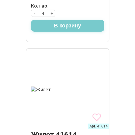
Кол-во:
-
+
В корзину
Арт. 41614
Жилет 41614