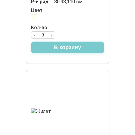
Р-й ряд:
80,98,110 см
Цвет:
Кол-во:
-
+
В корзину