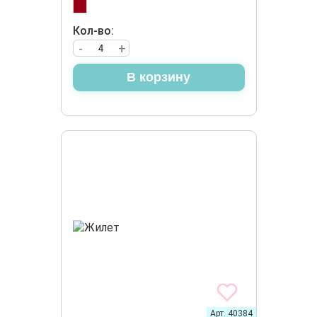
Кол-во:
-
+
В корзину
Арт. 40384