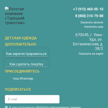
+7 (913) 460-05-10
8 (800) 310-79-88
Заказать звонок
Написать нам
670045
, г.
Улан-
ДЕТСКАЯ ОДЕЖДА
Удэ
, ул.
Ботаническая, д.
ДОПОЛНИТЕЛЬНО
Бриджи
38/2
О компании
Верхняя одежда
Как зарегистрироваться
Показать на карте
Доставка
Водолазки
Как сделать покупку
Оплата
Джемперы
Покупателям
ПРИСОЕДИНЯЙТЕСЬ
Жилеты
Наши магазины
Комбинезоны
Наш WhatsApp
Новости
Костюмы
ПОДПИСАТЬСЯ
Акции
Майки
Контакты
Пижамы
Гарантия
Футболки
Я даю
согласие на обработку персональных данных